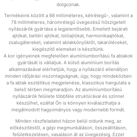
dolgoznak.
Termékeink között a 68 milliméteres, kétrétegű-, valamint a
78 milliméteres, háromrétegű üvegezésű hőszigetelt
nyílászárók gyártása a legjelentősebb. Emellett bejárati
ajtókat, beltéri ajtókat, tolóajtókat, harmonikaajtókat,
zsalugátereket, valamint ablakkönyöklőt, takaróléceket,
kiegészítő elemeket is készítünk.
A kor igényeinek megfelelően alumíniumborítású fa ablakok
gyártását is vállaljuk. A külső alumínium borítás
alkalmazásával elérhetjük, hogy a nyílászáró ellenálljon
minden időjárási viszontagságnak, úgy, hogy mindeközben
a fa ablak esztétikus megjelenése, klasszikus hangulata a
belső térben megmaradjon. Az alumíniumborítású
nyílászárók felülete többféle struktúrával és színnel
készülhet, ezáltal Ön is könnyen kiválaszthatja a
megálmodott hagyományos vagy modernebb formát.
Minden részfeladatot házon belül oldunk meg, az
előkészítéstől, a gépi megmunkáláson, összeállításon,
felületkezelésen, vasaláson át az üvegezésig. Ezzel