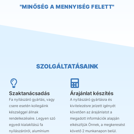
"MINŐSÉG A MENNYISÉG FELETT"
SZOLGÁLTATÁSAINK
Szaktanácsadás
Árajánlat készítés
Fa nyílászáró gyártás, vagy
A nyílászáró gyártásra és
csere esetén kollegáink
kivitelezésre jelzett igényét
készséggel állnak
követően az árajánlatot a
rendelkezésére. Legyen szó
megadott információk alapján
egyedi kialakítású fa
elkészítjük Önnek, a megkeresést
nyílászáróról, alumínium
követő 2 munkanapon belül.