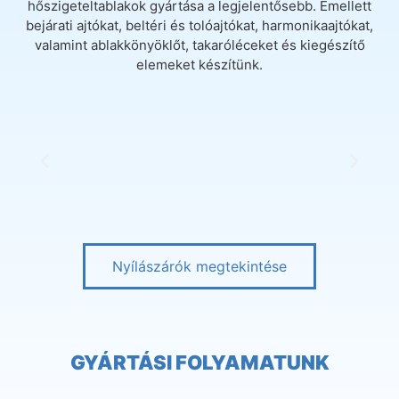
hőszigeteltablakok gyártása a legjelentősebb. Emellett
bejárati ajtókat, beltéri és tolóajtókat, harmonikaajtókat,
valamint ablakkönyöklőt, takaróléceket és kiegészítő
elemeket készítünk.
Nyílászárók megtekintése
GYÁRTÁSI FOLYAMATUNK