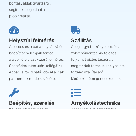
borításúablak gyártásról,
segítünk megoldani a
problémákat.
Helyszíni felmérés
Szállítás
A pontos és hibátlan nyílászáró
A legnagyobb kényelem, és a
beépítésének egyik fontos
zökkenőmentes kivitelezési
alappillére a szakszerű felmérés.
folyamat biztosításáért, a
Szerződéskötés után kollégáink
megrendelt termékek helyszínre
ebben is rövid határidővel állnak
történő szállításáról
partnereink rendelkezésére.
körültekintően gondoskodunk.
Beépítés, szerelés
Árnyékolástechnika
Kollégáink magas szintű
Teljes árnyékolástechnikai
felkészültsége, hozzáértése,
palettával, és ezek szakszerű
több évtizedes szakmai
beszerelésével állunk
tapasztalata garantálja
megrendelőink szíves
nyílászáróink beépítésének
rendelkezésére. Redőny,