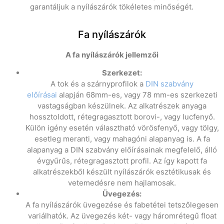
garantáljuk a nyílászárók tökéletes minőségét.
Fa nyílászárók
A fa nyílászárók jellemzői
Szerkezet:
A tok és a szárnyprofilok a
DIN szabvány
előírásai
alapján 68mm-es, vagy 78 mm-es szerkezeti
vastagságban készülnek. Az alkatrészek anyaga
hossztoldott, rétegragasztott borovi-, vagy lucfenyő.
Külön igény esetén választható vörösfenyő, vagy tölgy,
esetleg meranti, vagy mahagóni alapanyag is. A fa
alapanyag a DIN szabvány előírásainak megfelelő, álló
évgyűrűs, rétegragasztott profil. Az így kapott fa
alkatrészekből készült nyílászárók esztétikusak és
vetemedésre nem hajlamosak.
Üvegezés:
A fa nyílászárók üvegezése és fabetétei tetszőlegesen
variálhatók. Az üvegezés két- vagy háromrétegű float