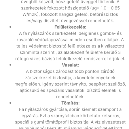
üvegből készült, hőszigetelő üveggel történik. A
szerkezetek fokozott hőszigetelő (ug= 1,0 – 0,65
W/m2K), fokozott hangszigetelő, betörésbiztos
és/vagy díszített üvegezéssel rendelhetők.
Felületkezelés:
A fa nyílászárók szerkezetét ideiglenes gomba- és
rovarölő védőalapozással minden esetben ellátjuk. A
teljes védelmet biztosító felületkezelés a kiválasztott
színminta szerinti, az alapkezelt felületre kerülő 3
rétegű vizes bázisú felületkezelő rendszerrel érjük el.
Vasalat:
A biztonságos záródást több ponton záródó
zárszerkezet biztosítja, a követelményeknek
megfelelően. Igény szerint távnyitó, beépített szellőző,
ajtócsukó és speciális vasalatok, díszítő elemek is
rendelhetőek.
Tömítés:
Fa nyílászárók gyártása, során kiemelt szempont a
légzárás. Ezt a szárnyfalcban körbefutó kétsoros,
speciális gumi tömítőprofil biztosítja. A víz elvezetését
alumíniumból készült, műanyag végdugóval ellátott