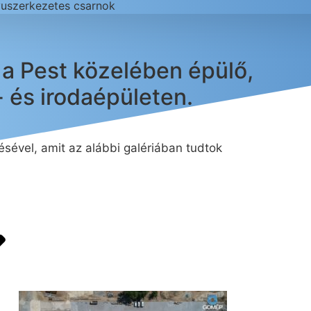
a Pest közelében épülő,
 és irodaépületen.
sével, amit az alábbi galériában tudtok