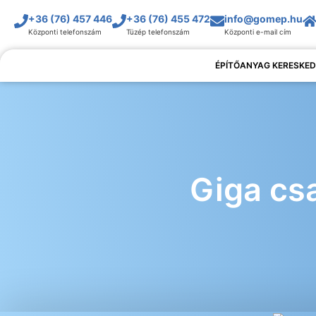
+36 (76) 457 446
+36 (76) 455 472
info@gomep.hu
Központi telefonszám
Tüzép telefonszám
Központi e-mail cím
ÉPÍTŐANYAG KERESKED
Giga cs