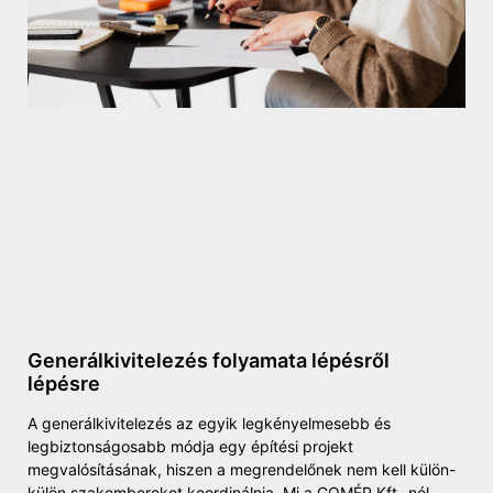
Generálkivitelezés folyamata lépésről
lépésre
A generálkivitelezés az egyik legkényelmesebb és
legbiztonságosabb módja egy építési projekt
megvalósításának, hiszen a megrendelőnek nem kell külön-
külön szakembereket koordinálnia. Mi a GOMÉP Kft.-nél