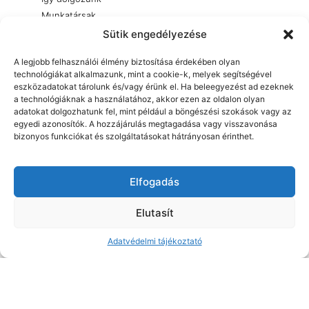
Munkatársak
Állás
Sütik engedélyezése
Nyílászáró gyártás
A legjobb felhasználói élmény biztosítása érdekében olyan
Bemutatkozás
technológiákat alkalmazunk, mint a cookie-k, melyek segítségével
eszközadatokat tárolunk és/vagy érünk el. Ha beleegyezést ad ezeknek
Szolgáltatások
a technológiáknak a használatához, akkor ezen az oldalon olyan
Termékek
adatokat dolgozhatunk fel, mint például a böngészési szokások vagy az
Elérhetőségek
egyedi azonosítók. A hozzájárulás megtagadása vagy visszavonása
bizonyos funkciókat és szolgáltatásokat hátrányosan érinthet.
Fontos linkek
Adatvédelmi tájékoztató
Oldaltérkép
Elfogadás
Tudástár
Elutasít
Adatvédelmi tájékoztató